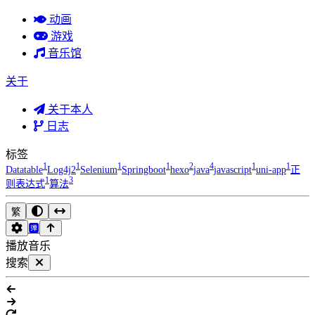
动画
游戏
音乐馆
关于
关于本人
日志
标签
1
1
1
1
2
4
1
1
Datatable
Log4j2
Selenium
Springboot
hexo
java
javascript
uni-app
正
1
3
则表达式
算法
繁
播放音乐
搜索