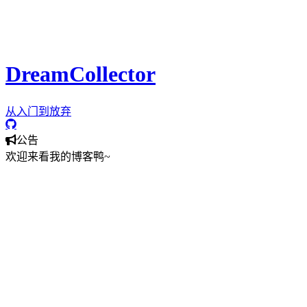
这有关于
工具、日常、研发
相关的文章分享，还会分享一些好
玩的
科技
。
相信你可以在这里找到对你有用的
知识
和
教程
。
DreamCollector
从入门到放弃
公告
欢迎来看我的博客鸭~