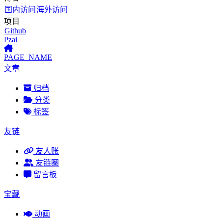
国内访问
海外访问
项目
Github
Pzai
PAGE_NAME
文章
归档
分类
标签
友链
友人账
友链圈
留言板
宝藏
动画